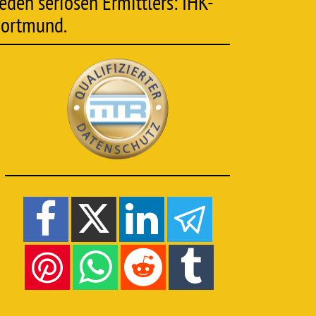
eden seriösen Ermittlers: IHK-
 Dortmund.