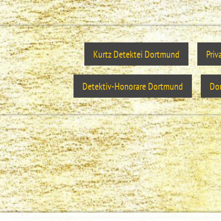
Kurtz Detektei Dortmund
Priv
Detektiv-Honorare Dortmund
Dor