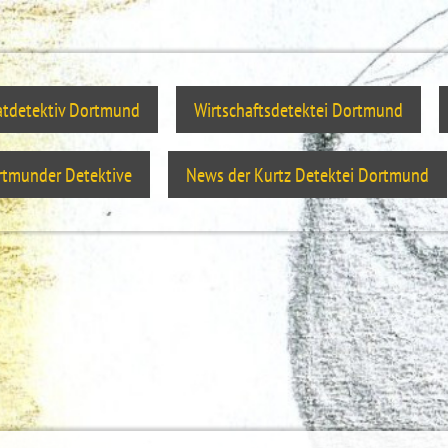
atdetektiv Dortmund
Wirtschaftsdetektei Dortmund
tmunder Detektive
News der Kurtz Detektei Dortmund