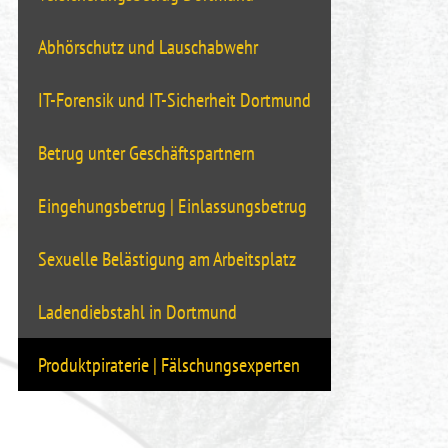
Abhörschutz und Lauschabwehr
IT-Forensik und IT-Sicherheit Dortmund
Betrug unter Geschäftspartnern
Eingehungsbetrug | Einlassungsbetrug
Sexuelle Belästigung am Arbeitsplatz
Ladendiebstahl in Dortmund
Produktpiraterie | Fälschungsexperten