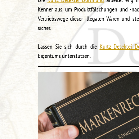
Die
Kurtz Detektei Dortmund
arbeitet eng 
Kenner aus, um Produktfälschungen und -nach
Vertriebswege dieser illegalen Waren und st
sicher.
Lassen Sie sich durch die
Kurtz Detektei 
Eigentums unterstützen.