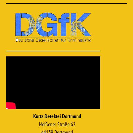
Kurtz Detektei Dortmund
Meißener Straße 62
44139 Dortmund