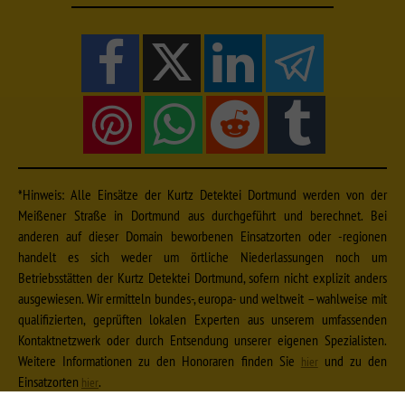
*Hinweis: Alle Einsätze der Kurtz Detektei Dortmund werden von der
Meißener Straße in Dortmund aus durchgeführt und berechnet. Bei
anderen auf dieser Domain beworbenen Einsatzorten oder -regionen
handelt es sich weder um örtliche Niederlassungen noch um
Betriebsstätten der Kurtz Detektei Dortmund, sofern nicht explizit anders
ausgewiesen. Wir ermitteln bundes-, europa- und weltweit – wahlweise mit
qualifizierten, geprüften lokalen Experten aus unserem umfassenden
Kontaktnetzwerk oder durch Entsendung unserer eigenen Spezialisten.
Weitere Informationen zu den Honoraren finden Sie
und zu den
hier
Einsatzorten
.
hier