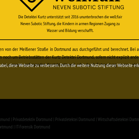
Die Detektei Kurtz unterstützt seit 2016 ununterbrochen die well:fair
Neven Subotic Stiftung, die Kindern in armen Regionen Zugang zu
Wasser und Bildung verschafft.
den von der Meißener Straße in Dortmund aus durchgeführt und berechnet. Bei 
 noch um Betriebsstätten der Kurtz Detektei Dortmund, sofern nicht explizit ande
en aus unserem umfassenden Kontaktnetzwerk oder durch Entsendung unserer eig
i, diese Webseite zu verbessern. Durch die weitere Nutzung dieser Webseite erkl
mund | Privatdetektiv Dortmund | Privatdetektei Dortmund | Wirtschaftsdetektei Dortmu
ortmund | IT-Forensik Dortmund