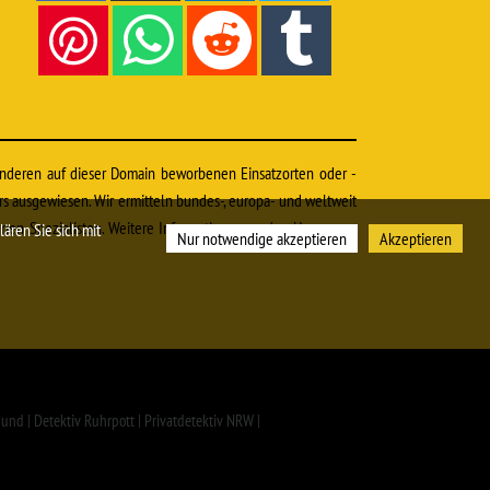
anderen auf dieser Domain beworbenen Einsatzorten oder -
rs ausgewiesen. Wir ermitteln bundes-, europa- und weltweit
enen Spezialisten. Weitere Informationen zu den Honoraren
ären Sie sich mit
Nur notwendige akzeptieren
Akzeptieren
nd | Detektiv Ruhrpott | Privatdetektiv NRW |