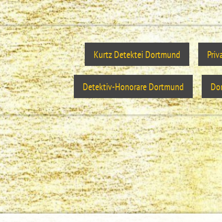
Kurtz Detektei Dortmund
Priv
Detektiv-Honorare Dortmund
Dor