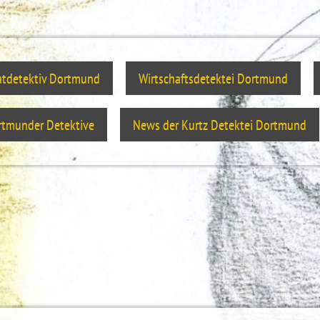
atdetektiv Dortmund
Wirtschaftsdetektei Dortmund
tmunder Detektive
News der Kurtz Detektei Dortmund