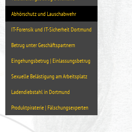
Abhörschutz und Lauschabwehr
IT-Forensik und IT-Sicherheit Dortmund
Betrug unter Geschäftspartnern
Eingehungsbetrug | Einlassungsbetrug
Sexuelle Belästigung am Arbeitsplatz
Ladendiebstahl in Dortmund
Produktpiraterie | Fälschungsexperten