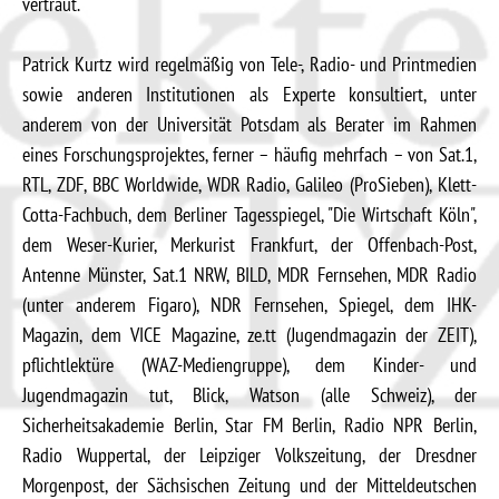
vertraut.
Patrick Kurtz wird regelmäßig von Tele-, Radio- und Printmedien
sowie anderen Institutionen als Experte konsultiert, unter
anderem von der Universität Potsdam als Berater im Rahmen
eines Forschungsprojektes, ferner – häufig mehrfach – von Sat.1,
RTL, ZDF, BBC Worldwide, WDR Radio, Galileo (ProSieben), Klett-
Cotta-Fachbuch, dem Berliner Tagesspiegel, "Die Wirtschaft Köln",
dem Weser-Kurier, Merkurist Frankfurt, der Offenbach-Post,
Antenne Münster, Sat.1 NRW, BILD, MDR Fernsehen, MDR Radio
(unter anderem Figaro), NDR Fernsehen, Spiegel, dem IHK-
Magazin, dem VICE Magazine, ze.tt (Jugendmagazin der ZEIT),
pflichtlektüre (WAZ-Mediengruppe), dem Kinder- und
Jugendmagazin tut, Blick, Watson (alle Schweiz), der
Sicherheitsakademie Berlin, Star FM Berlin, Radio NPR Berlin,
Radio Wuppertal, der Leipziger Volkszeitung, der Dresdner
Morgenpost, der Sächsischen Zeitung und der Mitteldeutschen