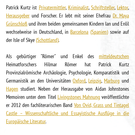
Patrick Kurtz ist
Privatermittler
,
Kriminalist
,
Schriftsteller
,
Lektor
,
Herausgeber
und Forscher. Er lebt mit seiner Ehefrau
Dr. Maya
Grünschloß
und ihren beiden gemeinsamen Kindern Ian und Enlil
wechselweise in Deutschland, in
Barcelona
(Spanien)
sowie auf
der Isle of Skye
(Schottland)
.
Als gebürtiger "Römer" und Enkel des
mitteldeutschen
Heimatforschers Hilmar Römer hat Patrick Kurtz
Provinzialrömische Archäologie, Psychologie, Komparatistik und
Germanistik an den Universitäten
Oxford
,
Leipzig
,
Marburg
und
Hagen
studiert. Neben der Herausgabe von Aidan Johnstones
Memoiren unter dem Titel
Livingstones Mahnung
veröffentlichte
er 2012 den fachliterarischen Band
Von Ovid, Grass und Tintagel
Castle – Wissenschaftliche und Essayistische Ausflüge in die
Europäische Literatur
.