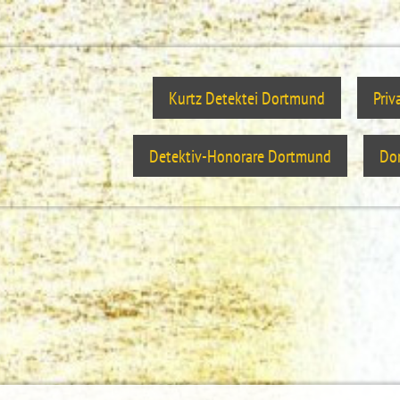
Kurtz Detektei Dortmund
Priv
Detektiv-Honorare Dortmund
Dor