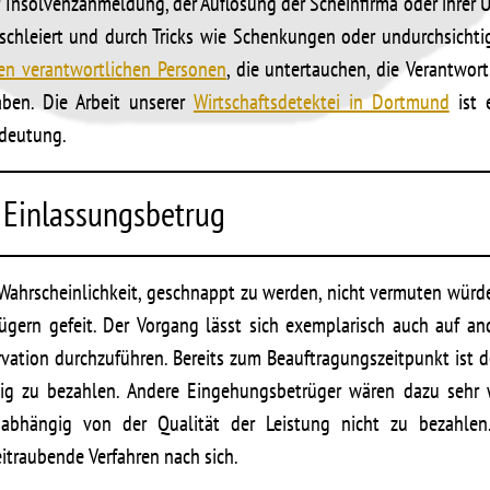
r Insolvenzanmeldung, der Auflösung der Scheinfirma oder ihrer
erschleiert und durch Tricks wie Schenkungen oder undurchsicht
en verantwortlichen Personen
, die untertauchen, die Verantwor
aben. Die Arbeit unserer
Wirtschaftsdetektei in Dortmund
ist 
deutung.
 Einlassungsbetrug
ahrscheinlichkeit, geschnappt zu werden, nicht vermuten würde,
ügern gefeit. Der Vorgang lässt sich exemplarisch auch auf an
ervation durchzuführen. Bereits zum Beauftragungszeitpunkt ist d
ig zu bezahlen. Andere Eingehungsbetrüger wären dazu sehr w
nabhängig von der Qualität der Leistung nicht zu bezahle
itraubende Verfahren nach sich.