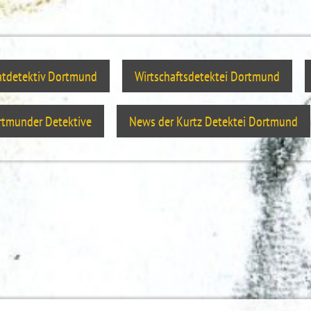
atdetektiv Dortmund
Wirtschaftsdetektei Dortmund
tmunder Detektive
News der Kurtz Detektei Dortmund