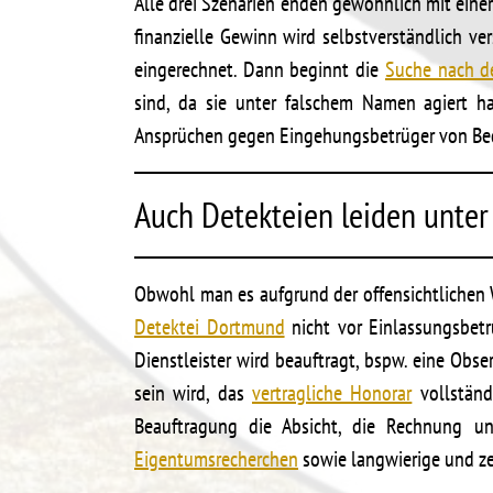
Alle drei Szenarien enden gewöhnlich mit eine
finanzielle Gewinn wird selbstverständlich v
eingerechnet. Dann beginnt die
Suche nach d
sind, da sie unter falschem Namen agiert h
Ansprüchen gegen Eingehungsbetrüger von Be
Auch Detekteien leiden unter
Obwohl man es aufgrund der offensichtlichen W
Detektei Dortmund
nicht vor Einlassungsbetr
Dienstleister wird beauftragt, bspw. eine Obs
sein wird, das
vertragliche Honorar
vollständ
Beauftragung die Absicht, die Rechnung u
Eigentumsrecherchen
sowie langwierige und ze